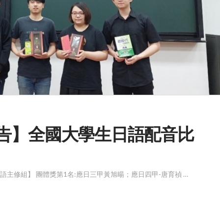
系所公告】全國大學生日語配音比
 【日語主修組】 團體獎第1名:應日三甲黃旭暘；應日四甲-唐育禎 …