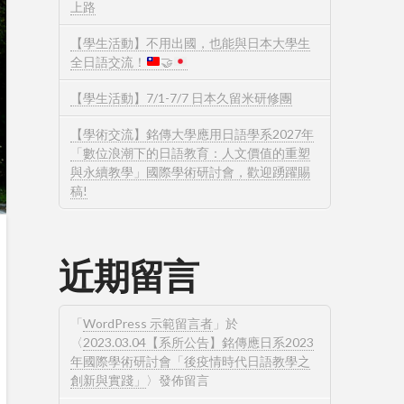
上路
【學生活動】不用出國，也能與日本大學生
全日語交流！
🤝
【學生活動】7/1-7/7 日本久留米研修團
【學術交流】銘傳大學應用日語學系2027年
「數位浪潮下的日語教育：人文價值的重塑
與永續教學」國際學術研討會，歡迎踴躍賜
稿!
近期留言
「
WordPress 示範留言者
」於
〈
2023.03.04【系所公告】銘傳應日系2023
年國際學術研討會「後疫情時代日語教學之
創新與實踐」
〉發佈留言