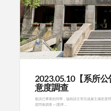
2023.05.10【
意度調查
敬請已畢業的同學，協助請主管完成雇主滿意度問
度問卷調查＞(選擇 …