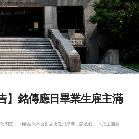
系所公告】銘傳應日畢業生雇主滿
卷調查， 問卷結果不會對系友造成影響，請放心。 ＜雇主滿意