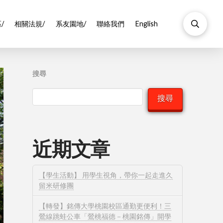
/
相關法規/
系友園地/
聯絡我們
English
搜尋
搜尋
近期文章
【學生活動】 用學生視角，帶你一起走進久
留米研修團
【轉發】銘傳大學桃園校區通勤更便利！三
鶯線跳蛙公車「鶯桃福德－桃園銘傳」開學