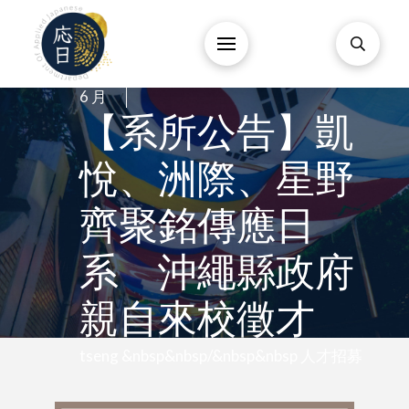
4
/
6 月
/
【系所公告】凱
悅、洲際、星野
齊聚銘傳應日
系 沖繩縣政府
親自來校徵才
tseng &nbsp&nbsp/&nbsp&nbsp 人才招募