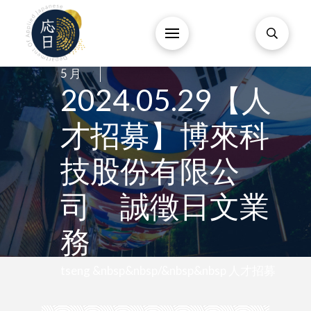
29
/
5 月
/
2024.05.29【人
才招募】博來科
技股份有限公
司 誠徵日文業
務
tseng &nbsp&nbsp/&nbsp&nbsp 人才招募