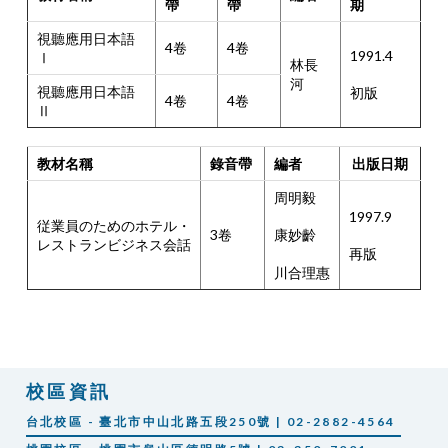
帶
帶
期
視聽應用日本語
4卷
4卷
1991.4
Ⅰ
林長
河
視聽應用日本語
初版
4卷
4卷
Ⅱ
教材名稱
錄音帶
編者
出版日期
周明毅
1997.9
従業員のためのホテル・
3卷
康妙齡
レストランビジネス会話
再版
川合理惠
校區資訊
台北校區 - 臺北市中山北路五段250號 | 02-2882-4564