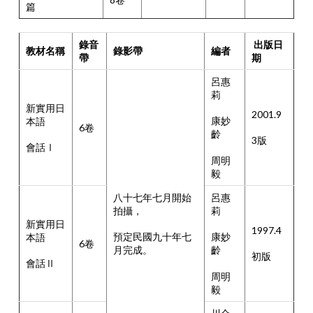
篇
錄音
出版日
教材名稱
錄影帶
編者
帶
期
呂惠
莉
新實用日
2001.9
康妙
本語
6卷
齡
3版
會話Ⅰ
周明
毅
八十七年七月開始
呂惠
拍攝，
莉
新實用日
1997.4
預定民國九十年七
康妙
本語
6卷
月完成。
齡
初版
會話Ⅱ
周明
毅