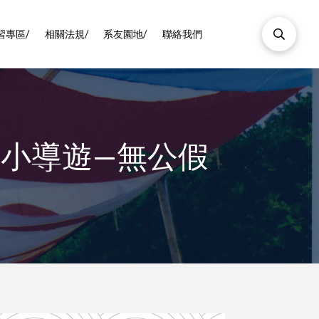
習專區/
相關法規/
系友園地/
聯絡我們
文小導遊—無公假