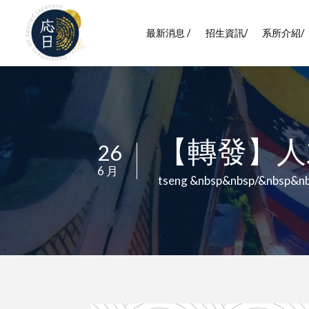
最新消息 /
招生資訊/
系所介紹/
【轉發】人
26
/
6 月
/
tseng &nbsp&nbsp/&nbsp