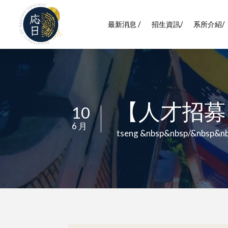
最新消息 /
招生資訊/
系所介紹/
【人才招募
10
/
6 月
/
tseng &nbsp&nbsp/&nbsp