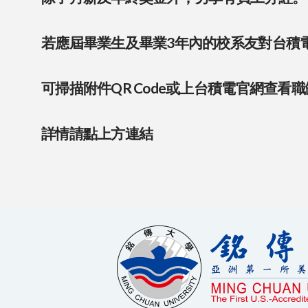
若應屆畢業生及畢業3年內的校系友對台積
可掃描附件QR Code或上台積電官網查看職
詳情請點上方連結