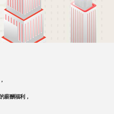
，
的薪酬福利，