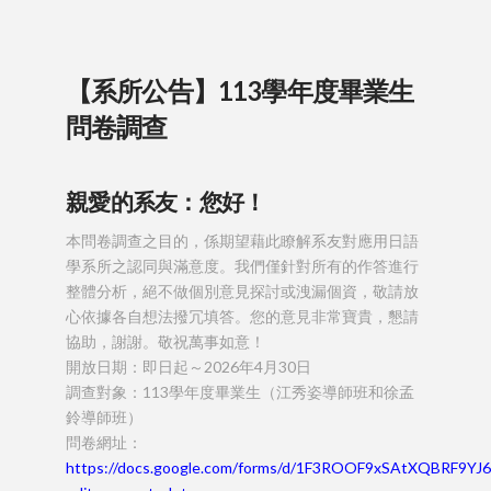
【系所公告】113學年度畢業生
問卷調查
親愛的系友：您好！
本問卷調查之目的，係期望藉此瞭解系友對應用日語
學系所之認同與滿意度。我們僅針對所有的作答進行
整體分析，絕不做個別意見探討或洩漏個資，敬請放
心依據各自想法撥冗填答。您的意見非常寶貴，懇請
協助，謝謝。敬祝萬事如意！
開放日期：即日起～2026年4月30日
調查對象：113學年度畢業生（江秀姿導師班和徐孟
鈴導師班）
問卷網址：
https://docs.google.com/forms/d/1F3ROOF9xSAtXQBRF9YJ