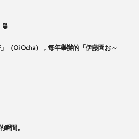
🍵
（Oi Ocha），每年舉辦的「伊藤園お～
的瞬間。