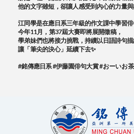
他的文字雖短，卻讓人感受到內心的力量與靜
江同學是在應日系三年級的作文課中學習俳
今年11月，第37屆大賽即將展開徵稿，
學弟妹們也將接力挑戰，持續以日語詩句描
讓「筆尖的決心」延續下去✨
#銘傳應日系
#伊藤園俳句大賞
#おーいお茶