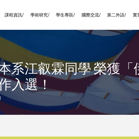
課程資訊/
學術研究/
學生專區/
國際交流/
第二外語/
實
本系江叡霖同學 榮獲「
作入選！
動