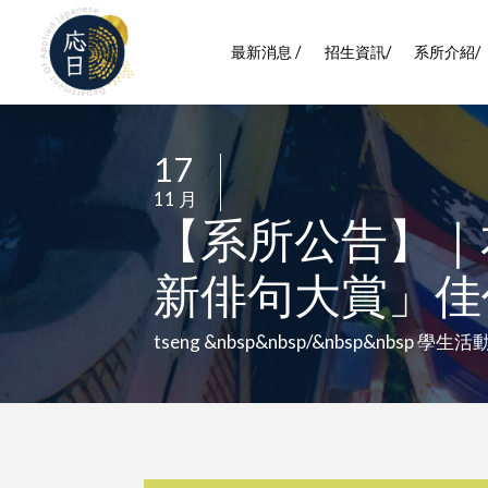
最新消息 /
招生資訊/
系所介紹/
17
/
11 月
/
【系所公告】｜
新俳句大賞」佳
tseng &nbsp&nbsp/&nbsp&nbsp 學生活