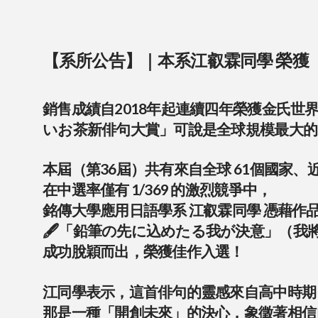
【系所公告】｜本系江叡霖同學 榮獲
銷售成績自2018年起連續四年榮獲金氏世
いお茶新俳句大賞」可說是全球規模最大的
本屆（第36屆）共有來自全球 61個國家、
在中選率僅有 1/369 的激烈競爭中，
銘傳大學應用日語學系 江叡霖同學 憑藉作
🖋️「鉛筆の先に込めたる我が決意」（我
成功脫穎而出，榮獲佳作入選！
江同學表示，這首俳句的靈感來自高中時期
那是一種「開創未來」的決心，象徵著相信