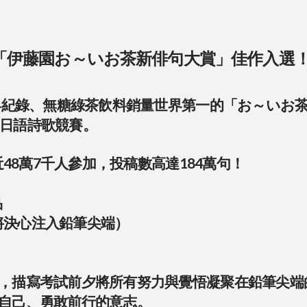
「伊藤園お～いお茶新俳句大賞」佳作入選！
界紀錄、無糖綠茶飲料銷量世界第一的「お～いお茶」
日語詩歌競賽。
近48萬7千人參加，投稿數高達184萬句！
品
將決心注入鉛筆尖端）
，描寫考試前夕將所有努力與覺悟凝聚在鉛筆尖端
自己、勇敢前行的意志。