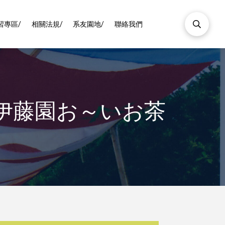
習專區/
相關法規/
系友園地/
聯絡我們
伊藤園お～いお茶